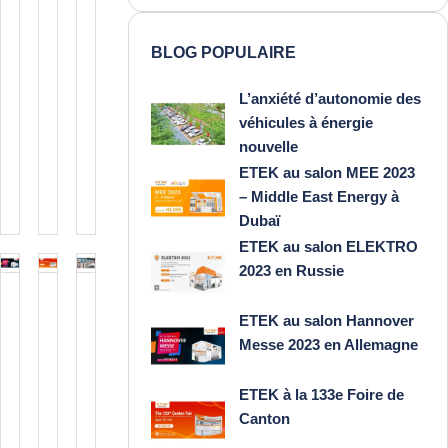
véhicules à
MEE
2023 en
avril
avril
avril
2026
2026
2026
énergie
2023 –
Russie
BLOG POPULAIRE
nouvelle
Middle
Une
MEE
ETEK
East
station de
2023
Electric est
L’anxiété d’autonomie des
Energy
recharge
du 7 au
prêt pour
véhicules à énergie
à
pour
9 mars
le salon
nouvelle
Lire
Lire
Lire
véhicules
Dubaï
à
ELEKTRO-
ETEK au salon MEE 2023
la
la
la
électriques
Dubaï.
2023.
– Middle East Energy à
suite
suite
suite
est un
Stand
Nous
Dubaï
éq...
numéro
avon...
ETEK au salon ELEKTRO
:
2023 en Russie
H3.D50
ETEK au
ETEK
Qu’est-ce
ETEK...
ETEK au salon Hannover
salon
à la
qu’un
Messe 2023 en Allemagne
Hannover
133e
chargeur
24
24
24
Messe
Foire
pour
avril
avril
avril
ETEK à la 133e Foire de
2026
2026
2026
2023 en
de
véhicules
Canton
Allemagne
Canton
électriques
Exposition
Exposition :
Risques