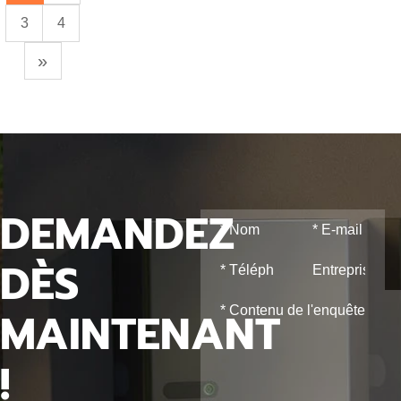
recharge
3
4
»
DEMANDEZ
DÈS
MAINTENANT
!