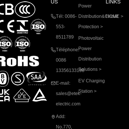
US
LINKS
Power
Tél: 0086-
Distribution&Circuit
HOME
>
553-
Protection
>
8511789
Photovoltaic
Power
Téléphone:
Distribution
0086
Solutions
>
13356133198
EV Charging
E-mail:
Station
>
sales@etek-
electric.com
Add:
No.770,