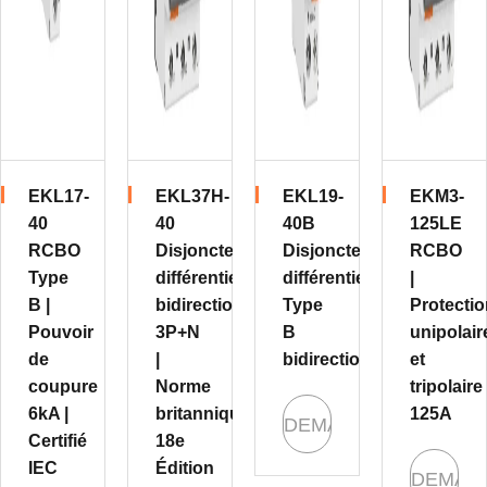
EKL17-
EKL37H-
EKL19-
EKM3-
40
40
40B
125LE
RCBO
Disjoncteur
Disjoncteur
RCBO
Type
différentiel
différentiel
|
B |
bidirectionnel
Type
Protecti
Pouvoir
3P+N
B
unipolair
de
|
bidirectionnel
et
coupure
Norme
tripolaire
6kA |
britannique
125A
DEMANDE
Certifié
18e
IEC
Édition
DEMAN