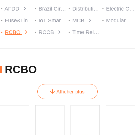
AFDD
Brazil Circuit protection
Distribution Box
Electric Consumer Units
Fuse&Link
IoT Smart Breaker
MCB
Modular Contactor
RCBO
RCCB
Time Relay
RCBO
Afficher plus