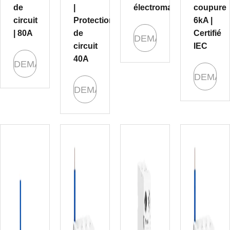
de
|
électromagnétique
coupure
circuit
Protection
6kA |
| 80A
de
Certifié
DEMANDE
circuit
IEC
40A
DEMANDE
DEMAN
DEMANDE