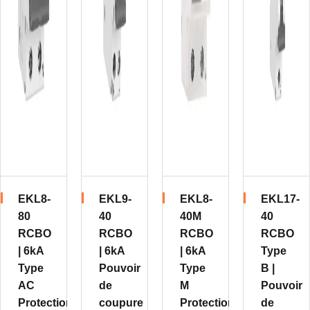
EKL8-
EKL9-
EKL8-
EKL17-
80
40
40M
40
RCBO
RCBO
RCBO
RCBO
| 6kA
| 6kA
| 6kA
Type
Type
Pouvoir
Type
B |
AC
de
M
Pouvoir
Protection
coupure
Protection
de