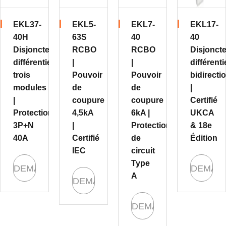
EKL37-
EKL5-
EKL7-
EKL17-
40H
63S
40
40
Disjoncteur
RCBO
RCBO
Disjonct
différentiel
|
|
différenti
trois
Pouvoir
Pouvoir
bidirecti
modules
de
de
|
|
coupure
coupure
Certifié
Protection
4,5kA
6kA |
UKCA
3P+N
|
Protection
& 18e
40A
Certifié
de
Édition
IEC
circuit
Type
DEMANDE
DEMAN
A
DEMANDE
DEMANDE