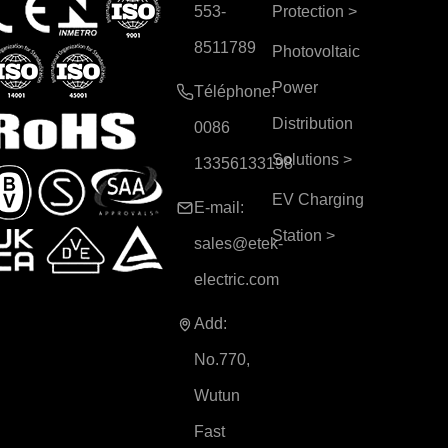
553-
Protection
>
8511789
Photovoltaic
Power
Téléphone:
Distribution
0086
Solutions
>
13356133198
EV Charging
E-mail:
Station
>
sales@etek-
electric.com
Add:
No.770,
Wutun
Fast