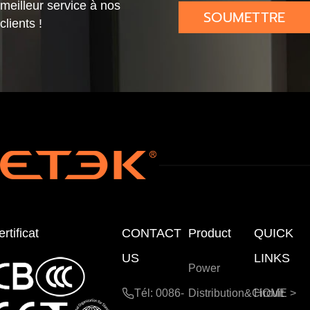
meilleur service à nos
SOUMETTRE
clients !
rtificat
CONTACT
Product
QUICK
US
LINKS
Power
Tél: 0086-
Distribution&Circuit
HOME
>