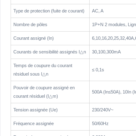
Type de protection (fuite de courant)
AC, A
Nombre de pôles
1P+N 2 modules, Lign
Courant assigné (In)
6,10,16,20,25,32,40A
Courants de sensibilité assignés I△n
30,100,300mA
Temps de coupure du courant
≤ 0,1s
résiduel sous I△n
Pouvoir de coupure assigné en
500A (In≤50A), 10In (
courant résiduel (I△m)
Tension assignée (Ue)
230/240V~
Fréquence assignée
50/60Hz