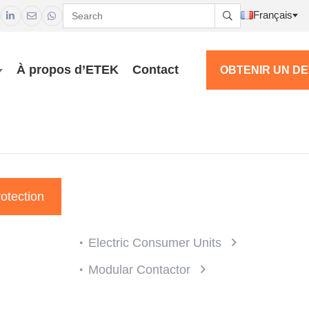
Français




À propos d’ETEK
Contact
OBTENIR UN DE
rotection
Electric Consumer Units
Modular Contactor