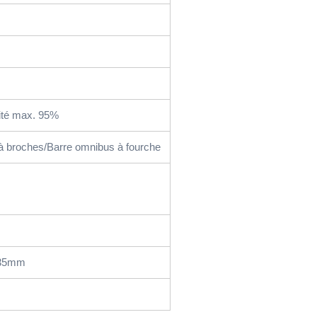
té max. 95%
à broches/Barre omnibus à fourche
 35mm