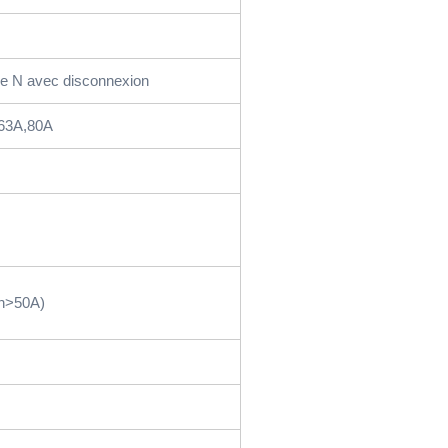
e N avec disconnexion
,63A,80A
In>50A)