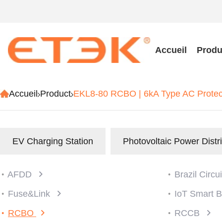
Accueil
Produ
Accueil
Product
EKL8-80 RCBO | 6kA Type AC Protecti
EV Charging Station
Photovoltaic Power Distr
AFDD
Brazil Circu
Fuse&Link
IoT Smart 
RCBO
RCCB