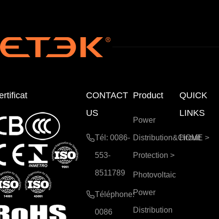
rtificat
CONTACT
Product
QUICK
US
LINKS
Power
Tél: 0086-
Distribution&Circuit
HOME
>
553-
Protection
>
8511789
Photovoltaic
Power
Téléphone:
Distribution
0086