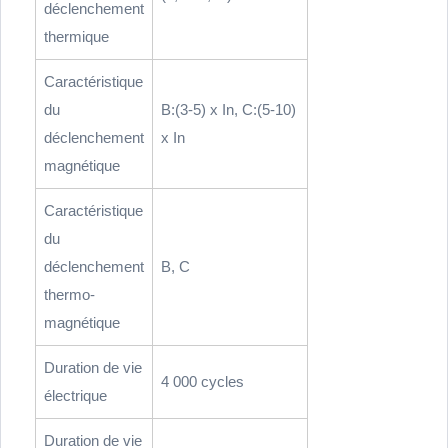
déclenchement
thermique
Caractéristique
du
B:(3-5) x In, C:(5-10)
déclenchement
x In
magnétique
Caractéristique
du
déclenchement
B, C
thermo-
magnétique
Duration de vie
4 000 cycles
électrique
Duration de vie