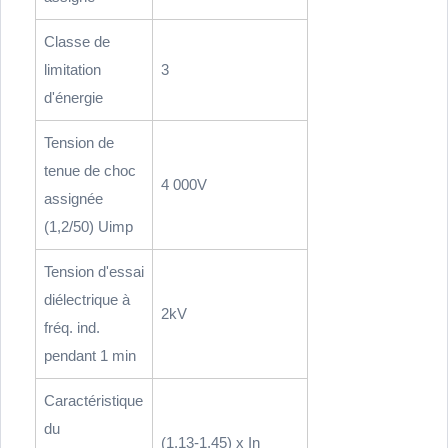
Classe de
limitation
3
d'énergie
Tension de
tenue de choc
4 000V
assignée
(1,2/50) Uimp
Tension d'essai
diélectrique à
2kV
fréq. ind.
pendant 1 min
Caractéristique
du
(1,13-1,45) x In