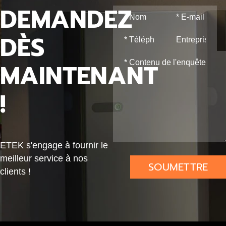
DEMANDEZ
ctio
n
DÈS
d’ar
c
MAINTENANT
élec
triq
!
ue |
Prot
ecti
ETEK s'engage à fournir le
on
meilleur service à nos
AFD
SOUMETTRE
clients !
D