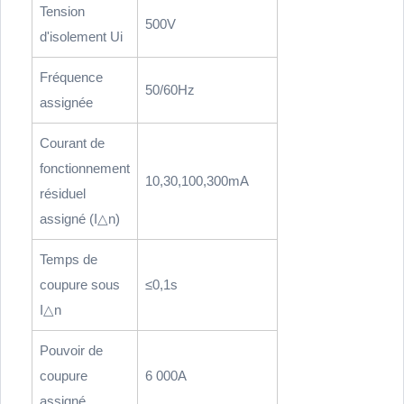
Tension
500V
d'isolement Ui
Fréquence
50/60Hz
assignée
Courant de
fonctionnement
10,30,100,300mA
résiduel
assigné (I△n)
Temps de
coupure sous
≤0,1s
I△n
Pouvoir de
coupure
6 000A
assigné