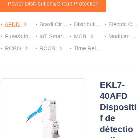
Power Distribution&Circuit Protection
AFDD
Brazil Circuit protection
Distribution Box
Electric Consumer Units
Fuse&Link
IoT Smart Breaker
MCB
Modular Contactor
RCBO
RCCB
Time Relay
EKL7-
40AFD
Dispositi
f de
détectio