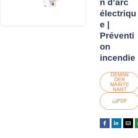
n d’arc
électriqu
e |
Préventi
on
incendie
DEMAN
DER
MAINTE
NANT
PDF