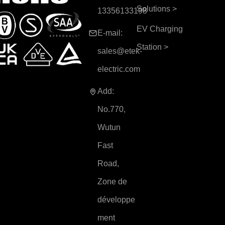
Solutions
>
13356133198
EV Charging
E-mail:
Station
>
sales@etek-
electric.com
Add:
No.770,
Wutun
Fast
Road,
Zone de
développe
ment