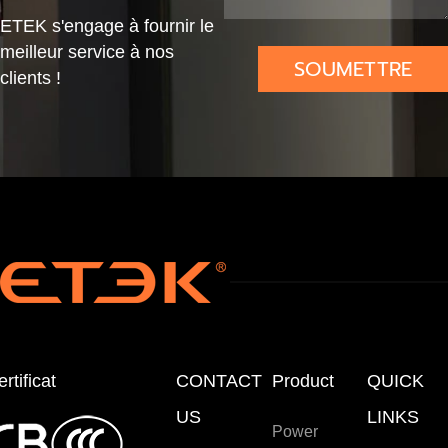
ETEK s'engage à fournir le
ave
ecti
aire
+
meilleur service à nos
c
on
Pré
Par
SOUMETTRE
clients !
Disj
Disj
câbl
afo
onc
onc
ée
udr
teur
teur
e +
Sec
tion
neu
r
rtificat
CONTACT
Product
QUICK
US
LINKS
Power