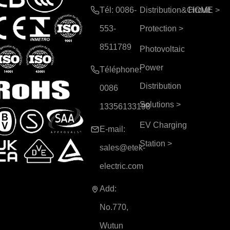
Tél: 0086-
Distribution&Circuit
HOME
>
553-
Protection
>
8511789
Photovoltaic
Power
Téléphone:
Distribution
0086
Solutions
>
13356133198
EV Charging
E-mail:
Station
>
sales@etek-
electric.com
Add:
No.770,
Wutun