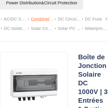
Power Distribution&Circuit Protection
AC/DC SPD
Combiner Box
DC Circuit Breaker
DC Fuse
DC Isolator Switch
Solar Connector
Solar PV String Monitoring Device
Waterproof Cable Gland
Boîte de
Jonction
Solaire
DC
1000V | 3
Entrées