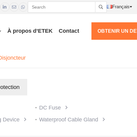
Français




À propos d’ETEK
Contact
OBTENIR UN DE
Disjoncteur
rotection
DC Fuse
ng Device
Waterproof Cable Gland