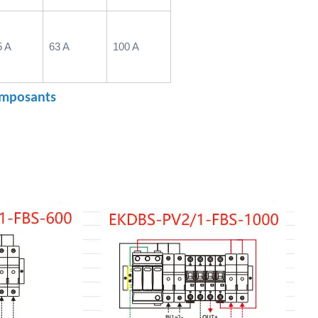
5 A
63 A
100 A
omposants