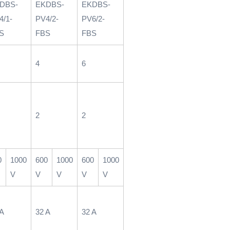
DBS-
EKDBS-
EKDBS-
4/1-
PV4/2-
PV6/2-
S
FBS
FBS
4
6
2
2
0
1000
600
1000
600
1000
V
V
V
V
V
 A
32 A
32 A