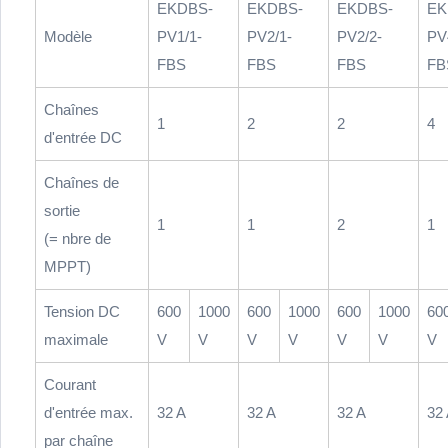
EKDBS-
EKDBS-
EKDBS-
EK
Modèle
PV1/1-
PV2/1-
PV2/2-
PV
FBS
FBS
FBS
FB
Chaînes
1
2
2
4
d'entrée DC
Chaînes de
sortie
1
1
2
1
(= nbre de
MPPT)
Tension DC
600
1000
600
1000
600
1000
60
maximale
V
V
V
V
V
V
V
Courant
d'entrée max.
32 A
32 A
32 A
32
par chaîne