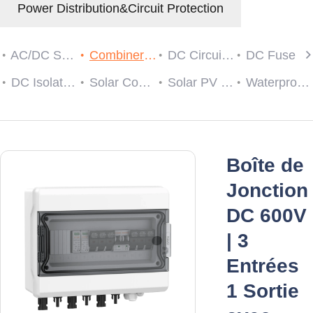
Power Distribution&Circuit Protection
AC/DC SPD
Combiner Box
DC Circuit Breaker
DC Fuse
DC Isolator Switch
Solar Connector
Solar PV String Monitoring Device
Waterproof Cable Gland
Boîte de
Jonction
DC 600V
| 3
Entrées
1 Sortie