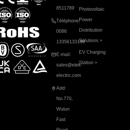
8511789
Photovoltaic
Power
Téléphone:
Distribution
0086
Solutions
>
13356133198
EV Charging
E-mail:
Station
>
sales@etek-
electric.com
Add:
No.770,
Wutun
Fast
Road,