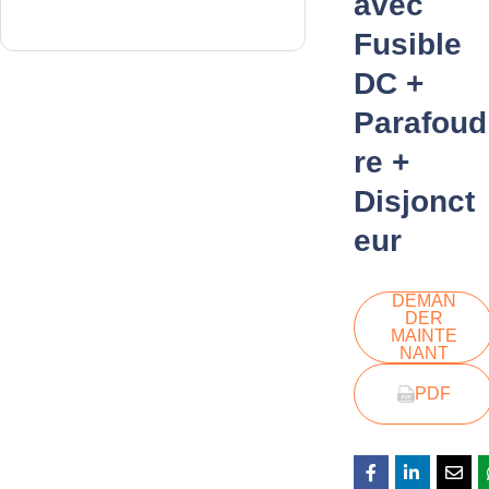
avec
Fusible
DC +
Parafoud
re +
Disjonct
eur
DEMAN
DER
MAINTE
NANT
PDF