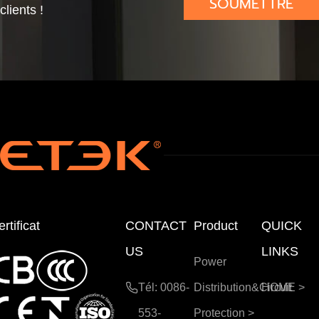
SOUMETTRE
clients !
Disj
afo
udr
Disj
onc
udr
e +
onc
teur
e +
Disj
teur
Sec
onc
tion
teur
neu
r
rtificat
CONTACT
Product
QUICK
US
LINKS
Power
Tél: 0086-
Distribution&Circuit
HOME
>
553-
Protection
>