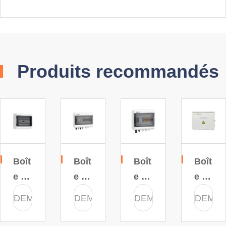
Produits recommandés
Boît
Boît
Boît
Boît
e de
e de
e de
e de
Jon
Jon
Jon
Cha
DEMANDE
DEMANDE
DEMANDE
DEMA
ctio
ctio
ctio
îne
n
n
n
Sol