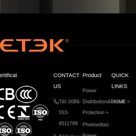
ne
nce
VE
|
Hau
Cert
te
ifié
Pui
CE/
ssa
CB
nce
rtificat
CONTACT
Product
QUICK
US
LINKS
Power
Tél: 0086-
Distribution&Circuit
HOME
>
553-
Protection
>
8511789
Photovoltaic
Power