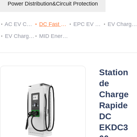
Power Distribution&Circuit Protection
AC EV Charger
DC Fast EV Charging Station
EPC EV Charge Controller
EV Charger RCDs
EV Charging Cable Plug and Socket
MID Energy Meters
Station
de
Charge
Rapide
DC
EKDC3