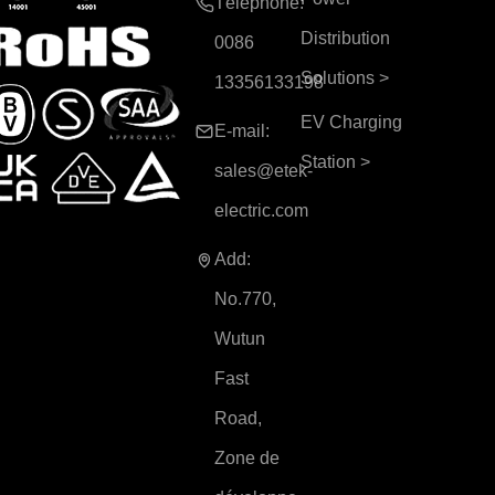
Téléphone:
Distribution
0086
Solutions
>
13356133198
EV Charging
E-mail:
Station
>
sales@etek-
electric.com
Add:
No.770,
Wutun
Fast
Road,
Zone de