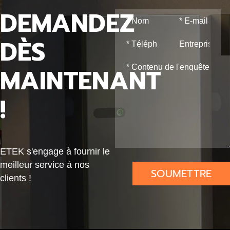
DEMANDEZ
R3
Fi
EK
DÈS
R3
MAINTENANT
!
ETEK s'engage à fournir le
meilleur service à nos
SOUMETTRE
clients !