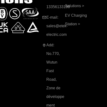
Solutions
>
13356133198
EV Charging
E-mail:
Station
>
sales@etek-
electric.com
Add:
No.770,
Wutun
Fast
Road,
Zone de
développe
ment