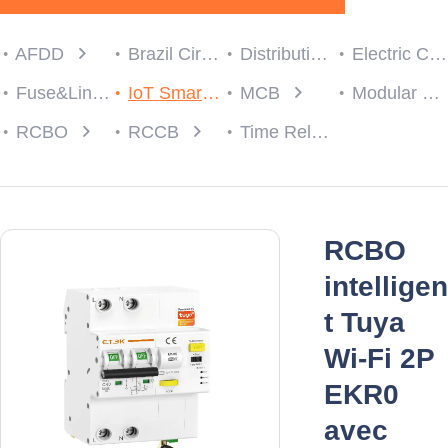
AFDD
Brazil Circuit protection
Distribution Box
Electric Consumer Units
Fuse&Link
IoT Smart Breaker
MCB
Modular Contactor
RCBO
RCCB
Time Relay
RCBO
intelligen
t Tuya
Wi-Fi 2P
EKR0
avec