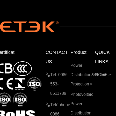
rtificat
CONTACT
Product
QUICK
US
LINKS
Power
Tél: 0086-
Distribution&Circuit
HOME
>
553-
Protection
>
8511789
Photovoltaic
Power
Téléphone:
Distribution
0086