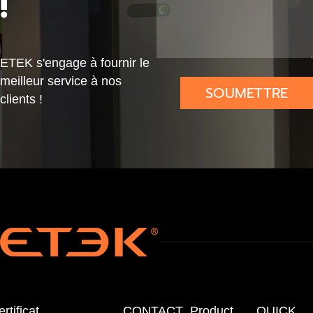
!
pta
pta
ge
ge
ETEK s'engage à fournir le
meilleur service à nos
SOUMETTRE
clients !
rtificat
CONTACT
Product
QUICK