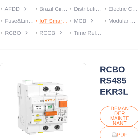
AFDD
Brazil Circuit protection
Distribution Box
Electric Consumer Units
Fuse&Link
IoT Smart Breaker
MCB
Modular Contactor
RCBO
RCCB
Time Relay
RCBO
RS485
EKR3L
DEMAN
DER
MAINTE
NANT
PDF