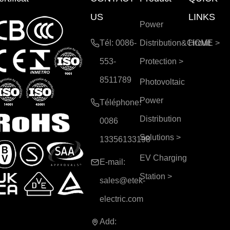
US
LINKS
Power
Tél: 0086-
Distribution&Circuit
HOME
>
553-
Protection
>
8511789
Photovoltaic
Power
Téléphone:
Distribution
0086
Solutions
>
13356133198
EV Charging
E-mail:
Station
>
sales@etek-
electric.com
Add: