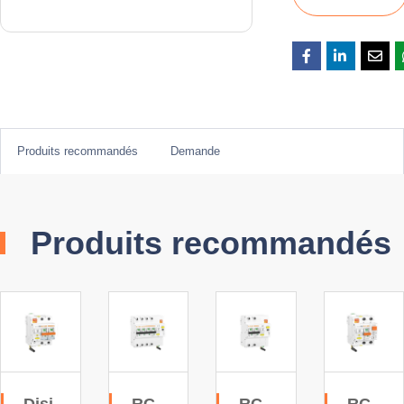
Produits recommandés
Demande
Produits recommandés
Disj
RC
RC
RC