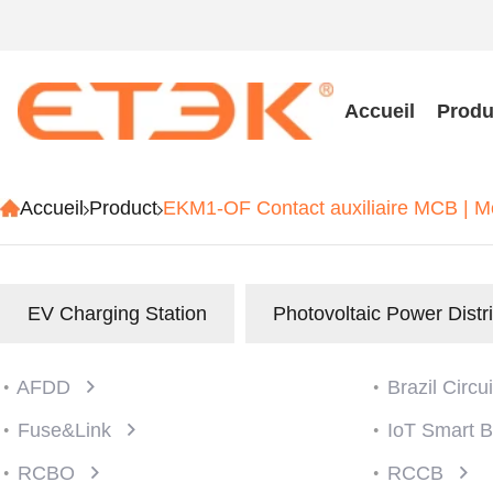
Accueil
Produ
Accueil
Product
EKM1-OF Contact auxiliaire MCB | M
EV Charging Station
Photovoltaic Power Distr
AFDD
Brazil Circu
Fuse&Link
IoT Smart 
RCBO
RCCB