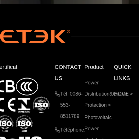
rtificat
CONTACT
Product
QUICK
US
LINKS
Power
Tél: 0086-
Distribution&Circuit
HOME
>
553-
Protection
>
8511789
Photovoltaic
Power
Téléphone: