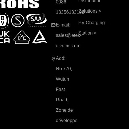
Distribution
0086
Solutions
>
13356133198
EV Charging
E-mail:
Station
>
sales@etek-
electric.com
Add:
No.770,
Wutun
Fast
Road,
Zone de
développe