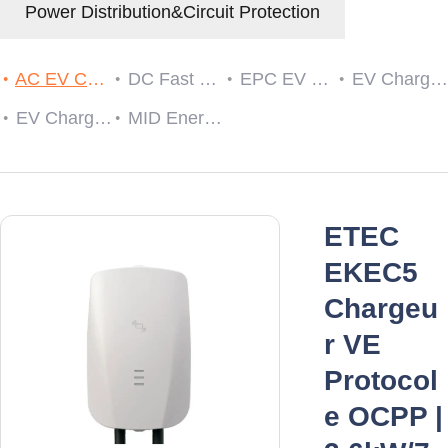
Power Distribution&Circuit Protection
AC EV Charger
DC Fast EV Charging Station
EPC EV Charge Controller
EV Charger RCDs
EV Charging Cable Plug and Socket
MID Energy Meters
ETEC
EKEC5
Chargeu
r VE
Protocol
e OCPP |