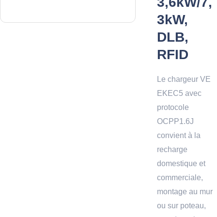
3,6kW/7,
3kW,
DLB,
RFID
Le chargeur VE
EKEC5 avec
protocole
OCPP1.6J
convient à la
recharge
domestique et
commerciale,
montage au mur
ou sur poteau,