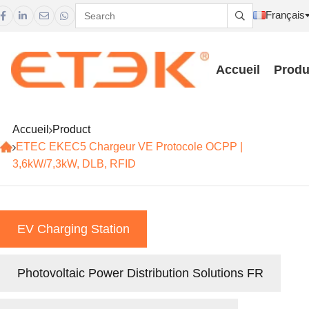
Français





Accueil
Produ
Accueil
Product
ETEC EKEC5 Chargeur VE Protocole OCPP |
3,6kW/7,3kW, DLB, RFID
EV Charging Station
Photovoltaic Power Distribution Solutions FR