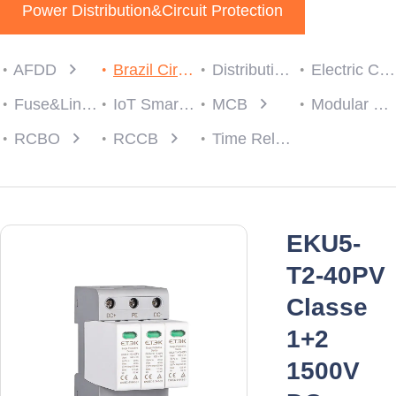
Power Distribution&Circuit Protection
AFDD
Brazil Circuit protection
Distribution Box
Electric Consumer Units
Fuse&Link
IoT Smart Breaker
MCB
Modular Contactor
RCBO
RCCB
Time Relay
EKU5-
T2-40PV
Classe
1+2
1500V