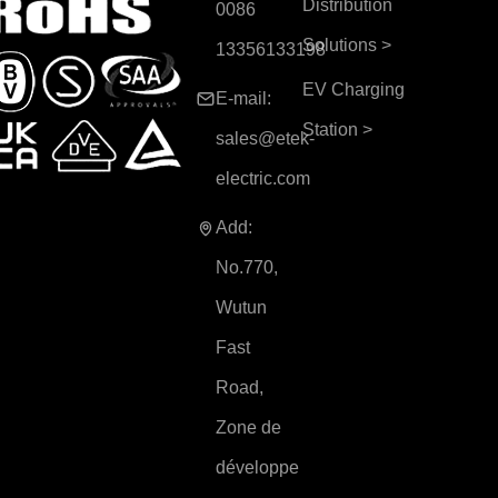
Distribution
0086
Solutions
>
13356133198
EV Charging
E-mail:
Station
>
sales@etek-
electric.com
Add:
No.770,
Wutun
Fast
Road,
Zone de
développe