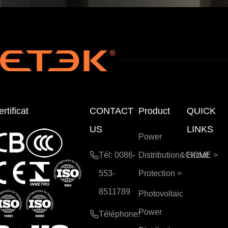
Séc
pou
urit
r
é
Éne
rgie
Sol
aire
rtificat
CONTACT
Product
QUICK
US
LINKS
Power
Tél: 0086-
Distribution&Circuit
HOME
>
553-
Protection
>
8511789
Photovoltaic
Power
Téléphone: