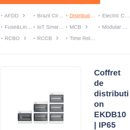
AFDD
Brazil Circuit protection
Distribution Box
Electric Consumer Units
Fuse&Link
IoT Smart Breaker
MCB
Modular Contactor
RCBO
RCCB
Time Relay
Coffret
de
distributi
on
EKDB10
| IP65