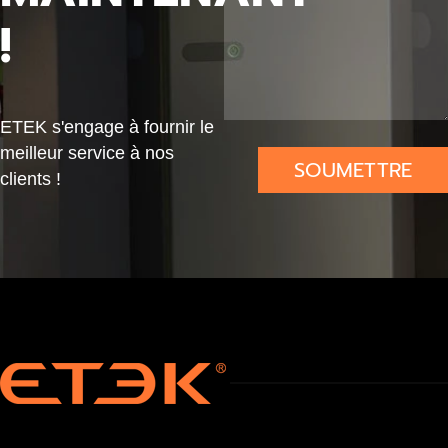
rail
e
ue
!
DIN
IP65
ETEK s'engage à fournir le
meilleur service à nos
SOUMETTRE
clients !