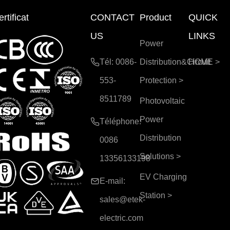
rtificat
CONTACT
Product
QUICK
US
LINKS
Power
Tél: 0086-
Distribution&Circuit
HOME
>
553-
Protection
>
8511789
Photovoltaic
Power
Téléphone:
Distribution
0086
Solutions
>
13356133198
EV Charging
E-mail:
Station
>
sales@etek-
electric.com