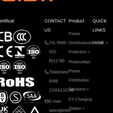
rtificat
CONTACT
Product
QUICK
US
LINKS
Power
Tél: 0086-
Distribution&Circuit
HOME
>
553-
Protection
>
8511789
Photovoltaic
Power
Téléphone:
Distribution
0086
Solutions
>
13356133198
EV Charging
E-mail:
Station
>
sales@etek-