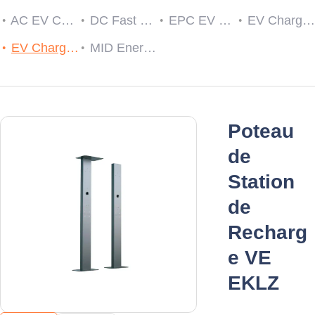
AC EV Charger
DC Fast EV Charging Station
EPC EV Charge Controller
EV Charger RCDs
EV Charging Cable Plug and Socket
MID Energy Meters
Poteau
de
Station
de
Recharg
e VE
EKLZ