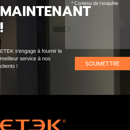
MAINTENANT
Typ
e 2
!
ave
c
Verr
ETEK s'engage à fournir le
ouill
meilleur service à nos
age
SOUMETTRE
clients !