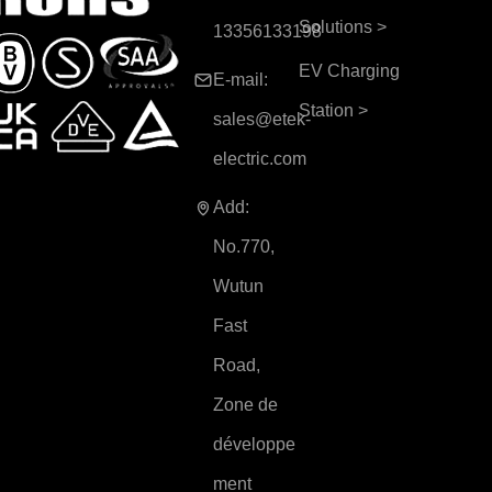
Solutions
>
13356133198
EV Charging
E-mail:
Station
>
sales@etek-
electric.com
Add:
No.770,
Wutun
Fast
Road,
Zone de
développe
ment