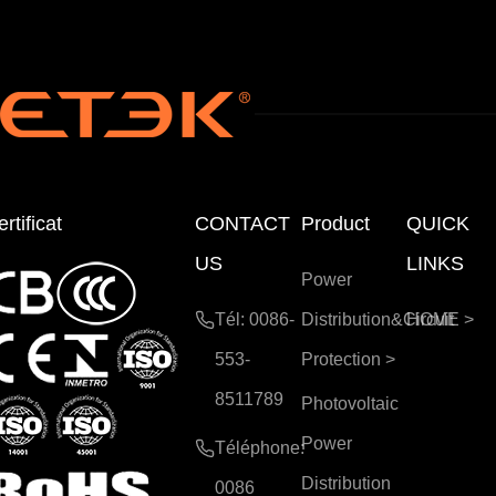
rtificat
CONTACT
Product
QUICK
US
LINKS
Power
Tél: 0086-
Distribution&Circuit
HOME
>
553-
Protection
>
8511789
Photovoltaic
Power
Téléphone:
Distribution
0086