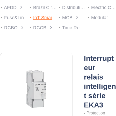
AFDD
Brazil Circuit protection
Distribution Box
Electric Consumer Units
Fuse&Link
IoT Smart Breaker
MCB
Modular Contactor
RCBO
RCCB
Time Relay
Interrupt
eur
relais
intelligen
t série
EKA3
• Protection