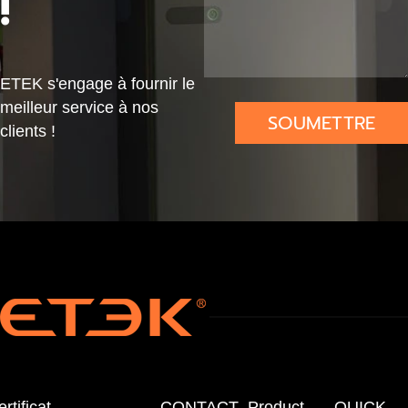
!
ETEK s'engage à fournir le
meilleur service à nos
SOUMETTRE
clients !
rtificat
CONTACT
Product
QUICK