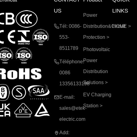
US
LINKS
Power
Tél: 0086-
Distribution&Circuit
HOME
>
553-
Protection
>
8511789
Photovoltaic
Power
Téléphone:
Distribution
0086
Solutions
>
13356133198
EV Charging
E-mail:
Station
>
sales@etek-
electric.com
Add: