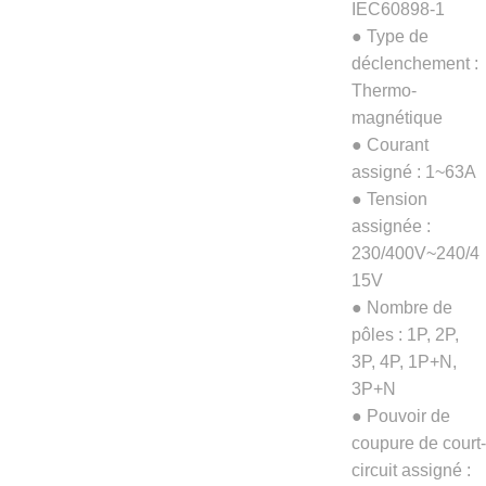
IEC60898-1
● Type de
déclenchement :
Thermo-
magnétique
● Courant
assigné : 1~63A
● Tension
assignée :
230/400V~240/4
15V
● Nombre de
pôles : 1P, 2P,
3P, 4P, 1P+N,
3P+N
● Pouvoir de
coupure de court-
circuit assigné :