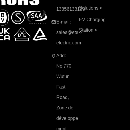
Solutions
>
13356133198
EV Charging
E-mail:
Station
>
sales@etek-
electric.com
Add:
No.770,
Wutun
Fast
Road,
Zone de
développe
ment