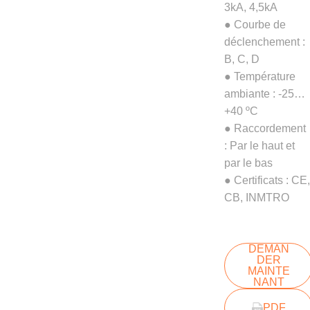
3kA, 4,5kA
● Courbe de
déclenchement :
B, C, D
● Température
ambiante : -25…
+40 ºC
● Raccordement
: Par le haut et
par le bas
● Certificats : CE,
CB, INMTRO
DEMAN
DER
MAINTE
NANT
PDF