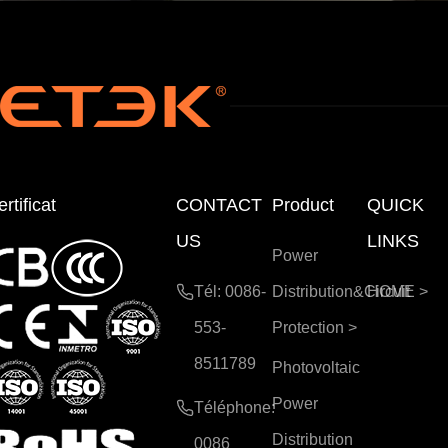
Séc
pou
pou
urit
r
r
é
Éne
Éne
rgie
rgie
Sol
Sol
aire
aire
rtificat
CONTACT
Product
QUICK
US
LINKS
Power
Tél: 0086-
Distribution&Circuit
HOME
>
553-
Protection
>
8511789
Photovoltaic
Power
Téléphone:
Distribution
0086