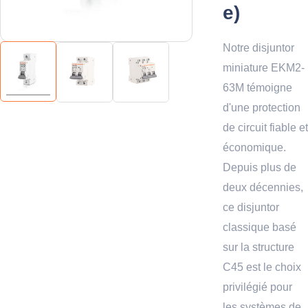
e)
Notre disjuntor
miniature EKM2-
63M témoigne
d'une protection
de circuit fiable et
économique.
Depuis plus de
deux décennies,
ce disjuntor
classique basé
sur la structure
C45 est le choix
privilégié pour
les systèmes de