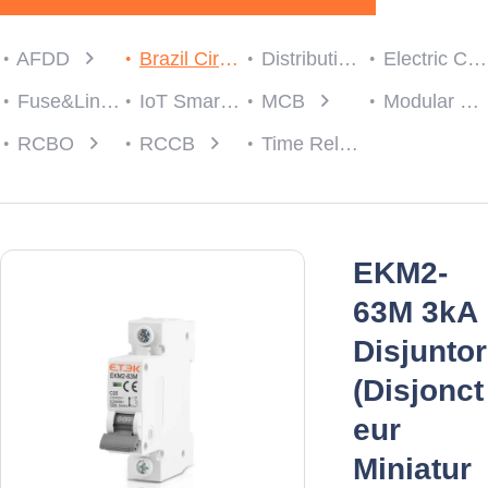
AFDD
Brazil Circuit protection
Distribution Box
Electric Consumer Units
Fuse&Link
IoT Smart Breaker
MCB
Modular Contactor
RCBO
RCCB
Time Relay
EKM2-
63M 3kA
Disjuntor
(Disjonct
eur
Miniatur