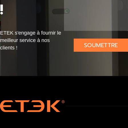
!
DIN
IP65
ETEK s'engage à fournir le
meilleur service à nos
SOUMETTRE
clients !