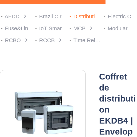
AFDD
Brazil Circuit protection
Distribution Box
Electric Consumer Units
Fuse&Link
IoT Smart Breaker
MCB
Modular Contactor
RCBO
RCCB
Time Relay
Coffret
de
distributi
on
EKDB4 |
Envelop