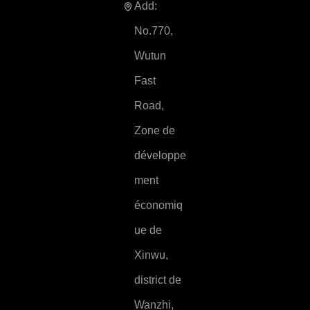
Add:
No.770,
Wutun
Fast
Road,
Zone de
développe
ment
économiq
ue de
Xinwu,
district de
Wanzhi,