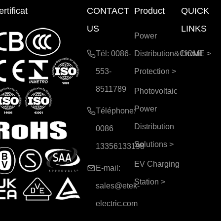
rtificat
CONTACT
Product
QUICK
US
LINKS
Power
Tél: 0086-
Distribution&Circuit
HOME
>
553-
Protection
>
8511789
Photovoltaic
Power
Téléphone:
Distribution
0086
Solutions
>
13356133198
EV Charging
E-mail:
Station
>
sales@etek-
electric.com