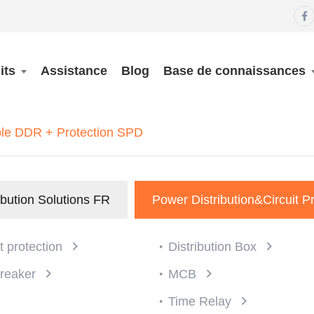

its
Assistance
Blog
Base de connaissances
ble DDR + Protection SPD
ibution Solutions FR
Power Distribution&Circuit P
it protection
Distribution Box
Breaker
MCB
Time Relay