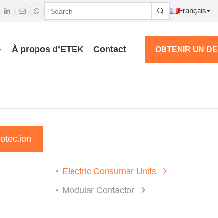
Français




À propos d’ETEK
Contact
OBTENIR UN DE
rotection
Electric Consumer Units
Modular Contactor