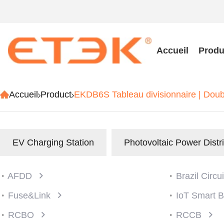
Accueil
Produ
Accueil
Product
EKDB6S Tableau divisionnaire | Dou
EV Charging Station
Photovoltaic Power Distr
AFDD
Brazil Circu
Fuse&Link
IoT Smart 
RCBO
RCCB