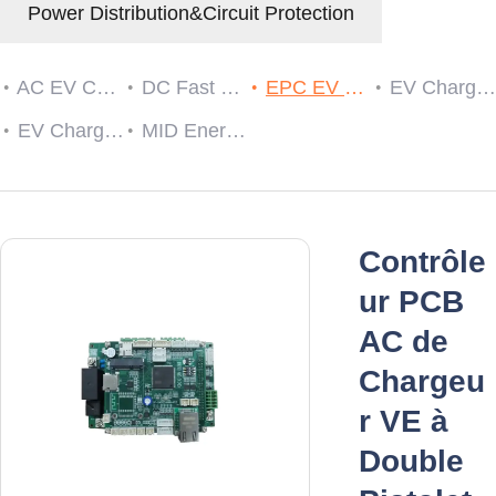
Power Distribution&Circuit Protection
AC EV Charger
DC Fast EV Charging Station
EPC EV Charge Controller
EV Charger RCDs
EV Charging Cable Plug and Socket
MID Energy Meters
Contrôle
ur PCB
AC de
Chargeu
r VE à
Double