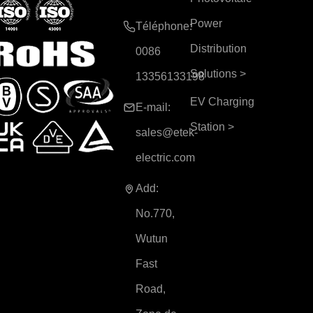
Power
Téléphone:
Distribution
0086
Solutions
>
13356133198
EV Charging
E-mail:
Station
>
sales@etek-
electric.com
Add:
No.770,
Wutun
Fast
Road,