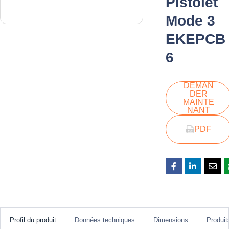
Pistolet
Mode 3
EKEPCB
6
DEMAN
DER
MAINTE
NANT
PDF
Profil du produit
Données techniques
Dimensions
Produi