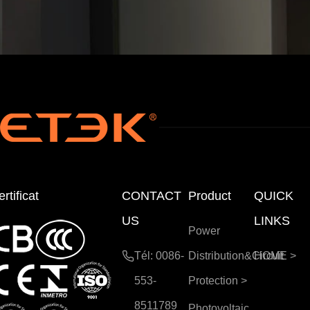
/EK
/EK
EPC
EPC
B2/
B3
EKE
PC
B3
rtificat
CONTACT
Product
QUICK
US
LINKS
Power
Tél: 0086-
Distribution&Circuit
HOME
>
553-
Protection
>
8511789
Photovoltaic