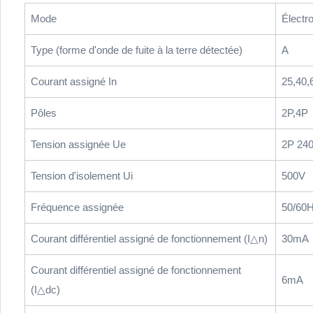
Mode
Électr
Type (forme d'onde de fuite à la terre détectée)
A
Courant assigné In
25,40,
Pôles
2P,4P
Tension assignée Ue
2P 24
Tension d'isolement Ui
500V
Fréquence assignée
50/60
Courant différentiel assigné de fonctionnement (I△n)
30mA
Courant différentiel assigné de fonctionnement
6mA
(I△dc)