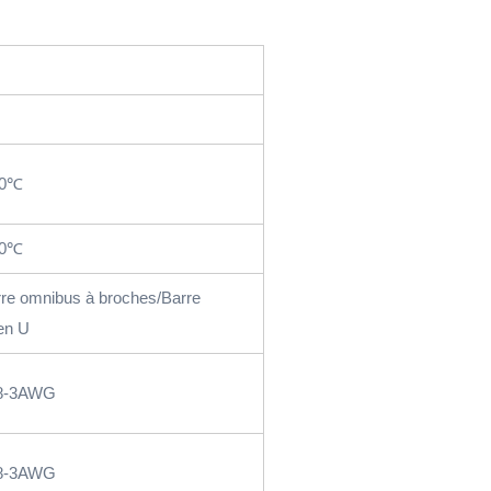
40℃
70℃
re omnibus à broches/Barre
en U
8-3AWG
8-3AWG