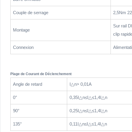
Couple de serrage
2,5Nm 22
Sur rail 
Montage
clip rapid
Connexion
Alimentat
Plage de Courant de Déclenchement
Angle de retard
I△n> 0,01A
0°
0,35I△n≤I△≤1,4I△n
90°
0,25I△n≤I△≤1,4I△n
135°
0,11I△n≤I△≤1,4I△n