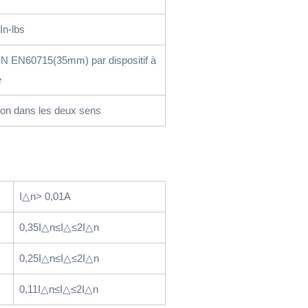
In-lbs
DIN EN60715(35mm) par dispositif à
e
ion dans les deux sens
I△n> 0,01A
0,35I△n≤I△≤2I△n
0,25I△n≤I△≤2I△n
0,11I△n≤I△≤2I△n