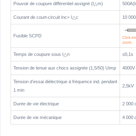
Pouvoir de coupure différentiel assigné (I△m)
500A(I
Courant de court-circuit Inc= I△c
10 00
Fusible SCPD
Click im
zoom.
Temps de coupure sous I△n
≤0,1s
Tension de tenue aux chocs assignée (1,5/50) Uimp
4000V
Tension d'essai diélectrique à fréquence ind. pendant
2,5kV
1 min
Durée de vie électrique
2 000 
Durée de vie mécanique
4 000 