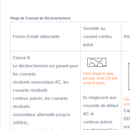
Plage de Courant de Déclenchement
Sensible au
Forme d'onde détectable
courant continu
Rés
pulsé
Classe B
Le déclenchement est garanti pour
les courants
Click image to view
full size. Hold Ctrl and
résiduels sinusoïdaux AC, les
scroll to zoom.
courants résiduels
Ils réagissent aux
continus pulsés, les courants
Clic
scro
courants de défaut
résiduels
Cap
AC et
sinusoïdaux alternatifs jusqu'à
DD
continus pulsés
1000Hz,
ond
qui atteignent 0 ou