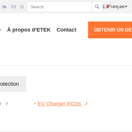
Français




À propos d’ETEK
Contact
OBTENIR UN DE
rotection
er
EV Charger RCDs