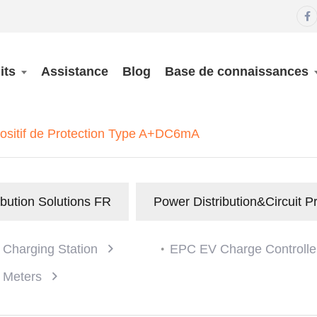

its
Assistance
Blog
Base de connaissances
spositif de Protection Type A+DC6mA
ibution Solutions FR
Power Distribution&Circuit P
 Charging Station
EPC EV Charge Controll
 Meters