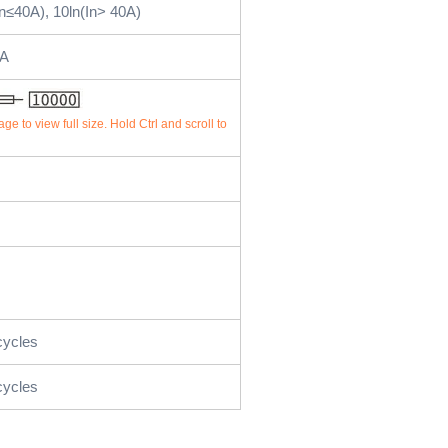
n≤40A), 10ln(In> 40A)
0A
age to view full size. Hold Ctrl and scroll to
cycles
cycles