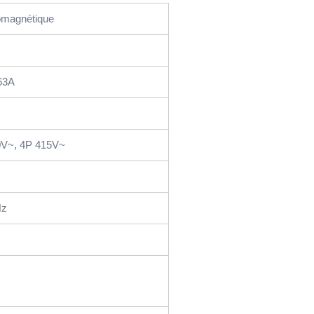
omagnétique
63A
0V~, 4P 415V~
Hz