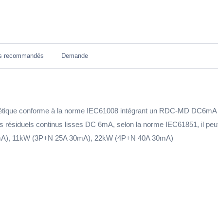
ts recommandés
Demande
que conforme à la norme IEC61008 intégrant un RDC-MD DC6mA confo
nts résiduels continus lisses DC 6mA, selon la norme IEC61851, il p
mA), 11kW (3P+N 25A 30mA), 22kW (4P+N 40A 30mA)