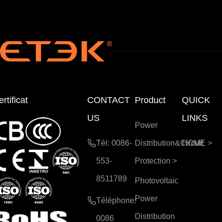
rtificat
CONTACT
Product
QUICK
US
LINKS
Power
Tél: 0086-
Distribution&Circuit
HOME
>
553-
Protection
>
8511789
Photovoltaic
Power
Téléphone:
Distribution
0086