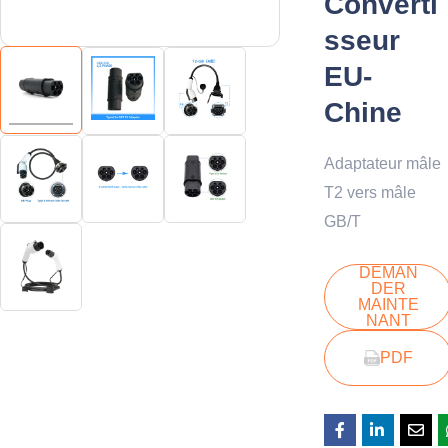
Converti
sseur
EU-
Chine
Adaptateur mâle
T2 vers mâle
GB/T
DEMAN
DER
MAINTE
NANT
PDF