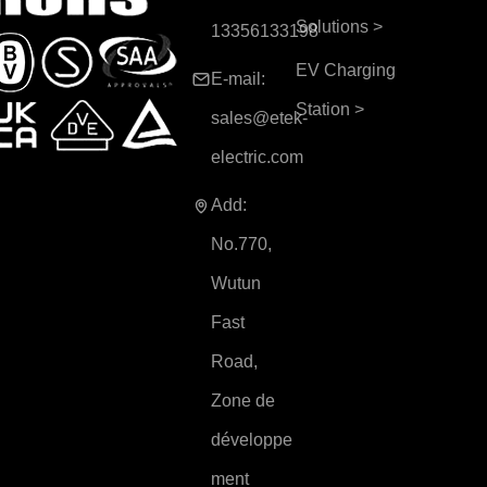
Solutions
>
13356133198
EV Charging
E-mail:
Station
>
sales@etek-
electric.com
Add:
No.770,
Wutun
Fast
Road,
Zone de
développe
ment