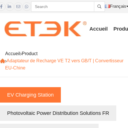
Français





Accueil
Produ
Accueil
Product
Adaptateur de Recharge VE T2 vers GB/T | Convertisseur
EU-Chine
EV Charging Station
Photovoltaic Power Distribution Solutions FR