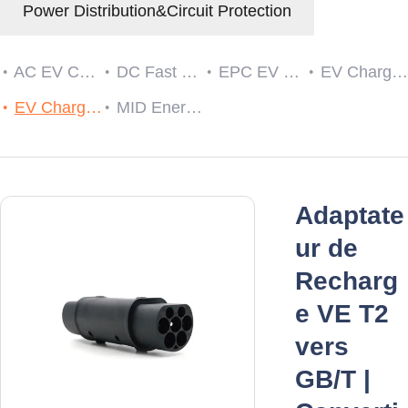
Power Distribution&Circuit Protection
AC EV Charger
DC Fast EV Charging Station
EPC EV Charge Controller
EV Charger RCDs
EV Charging Cable Plug and Socket
MID Energy Meters
Adaptate
ur de
Recharg
e VE T2
vers
GB/T |