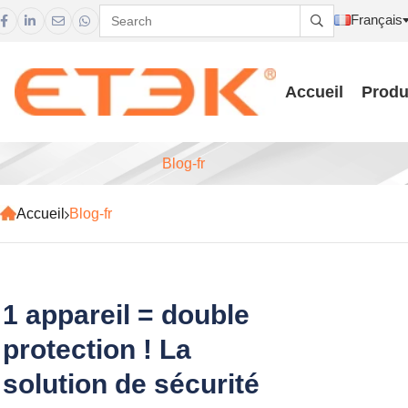
Français





Accueil
Produ
Blog-fr
Accueil
Blog-fr
1 appareil = double
protection ! La
solution de sécurité