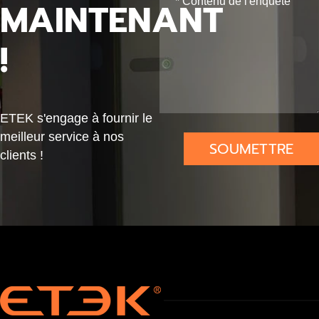
MAINTENANT
30
Mo
nite
mA
nite
ur
!
+D
ur
Ind
C6
de
ustr
mA
Pui
iel
ssa
Cer
ETEK s'engage à fournir le
nce
tifié
meilleur service à nos
SOUMETTRE
Cer
MID
clients !
tifié
MID