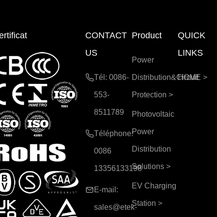
rtificat
CONTACT
Product
QUICK
US
LINKS
Power
Tél: 0086-
Distribution&Circuit
HOME
>
553-
Protection
>
8511789
Photovoltaic
Power
Téléphone:
Distribution
0086
Solutions
>
13356133198
EV Charging
E-mail:
Station
>
sales@etek-