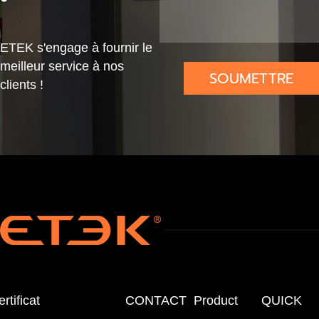
mA
Pui
iel
ssa
Cer
ETEK s'engage à fournir le
nce
tifié
meilleur service à nos
SOUMETTRE
Cer
MID
clients !
tifié
MID
rtificat
CONTACT
Product
QUICK