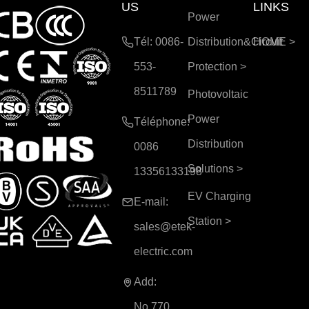
US
LINKS
Power
Tél: 0086-
Distribution&Circuit
HOME
>
553-
Protection
>
8511789
Photovoltaic
Power
Téléphone:
Distribution
0086
Solutions
>
13356133198
EV Charging
E-mail:
Station
>
sales@etek-
electric.com
Add:
No.770,