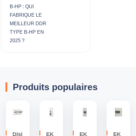
B-HP : QUI
FABRIQUE LE
MEILLEUR DDR
TYPE B-HP EN
2025 ?
Produits populaires
Disj
EK
EK
EK