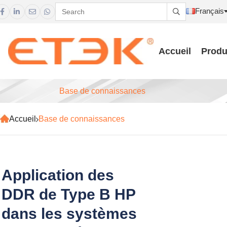
Français





Accueil
Produ
Base de connaissances
Accueil
Base de connaissances
Application des
DDR de Type B HP
dans les systèmes