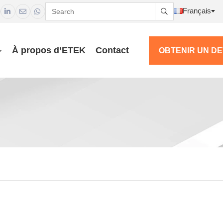
Français




À propos d’ETEK
Contact
OBTENIR UN DE