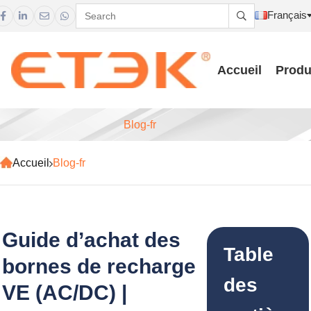
Français





Accueil
Produ
Blog-fr
Accueil
Blog-fr
Guide d’achat des
Table
bornes de recharge
des
VE (AC/DC) |