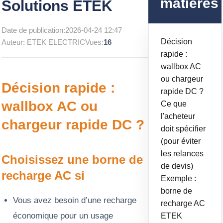
matières
Solutions ETEK
Date de publication:
2026-04-24 12:47
Décision
Auteur: ETEK ELECTRIC
Vues:
16
rapide :
wallbox AC
ou chargeur
Décision rapide :
rapide DC ?
wallbox AC ou
Ce que
l'acheteur
chargeur rapide DC ?
doit spécifier
(pour éviter
les relances
Choisissez une borne de
de devis)
recharge AC si
Exemple :
borne de
Vous avez besoin d’une recharge
recharge AC
économique pour un usage
ETEK